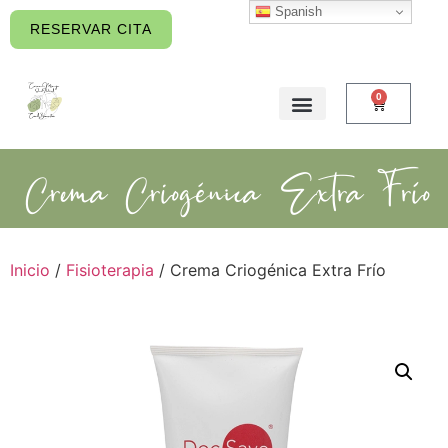
Spanish
contenido
RESERVAR CITA
0
Crema Criogénica Extra Frío
Inicio
/
Fisioterapia
/ Crema Criogénica Extra Frío