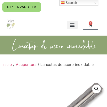
Spanish
contenido
RESERVAR CITA
0
Lancetas de acero inoxidable
Inicio
/
Acupuntura
/ Lancetas de acero inoxidable