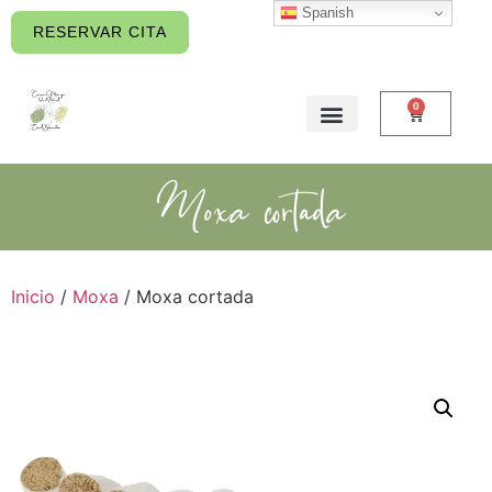
Spanish
contenido
RESERVAR CITA
0
Moxa cortada
Inicio
/
Moxa
/ Moxa cortada