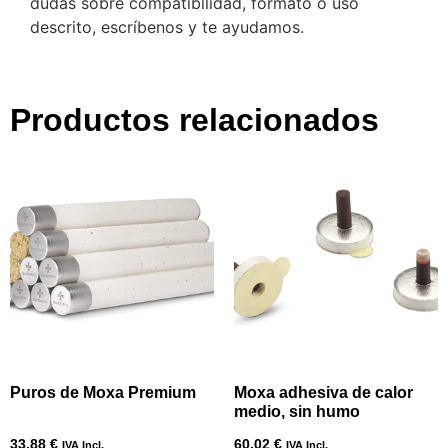
dudas sobre compatibilidad, formato o uso
descrito, escríbenos y te ayudamos.
Productos relacionados
Puros de Moxa Premium
Moxa adhesiva de calor
medio, sin humo
33,88
€
60,02
€
IVA Incl.
IVA Incl.