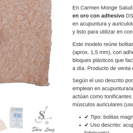
En Carmen Monge Salud 
en oro con adhesivo
DS8
en acupuntura y auriculot
y listo para utilizar en co
Este modelo reúne bolit
(aprox. 1,5 mm), con adhe
bloques plásticos que faci
a día. Producto de venta 
Según el uso descrito por 
emplean en acupuntura/au
actúan como tonificantes 
músculos auriculares (uso
✔ Tipo: bolitas magn
✔ Uso descrito: acu
fabricante)