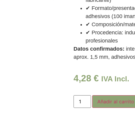
✔ Formato/presentac
adhesivos (100 ima
✔ Composición/mate
✔ Procedencia: indus
profesionales
Datos confirmados:
inte
aprox. 1,5 mm, adhesivos
4,28
€
IVA Incl.
Añadir al carrito