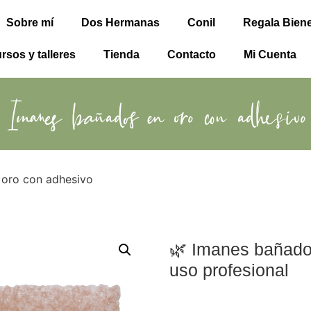
Sobre mí
Dos Hermanas
Conil
Regala Biene
rsos y talleres
Tienda
Contacto
Mi Cuenta
Imanes bañados en oro con adhesivo
 oro con adhesivo
🌿 Imanes bañado
uso profesional