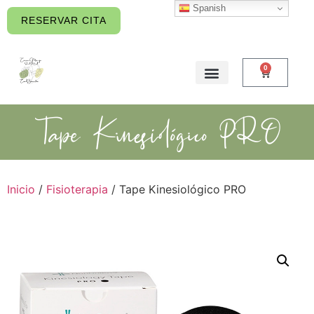
Spanish
contenido
RESERVAR CITA
0
Tape Kinesiológico PRO
Inicio
/
Fisioterapia
/ Tape Kinesiológico PRO